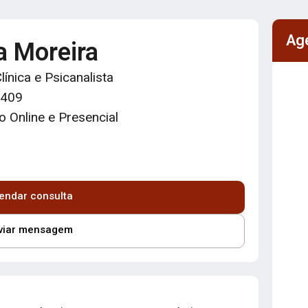
Ag
a Moreira
línica e Psicanalista
8409
 Online e Presencial
endar consulta
viar mensagem